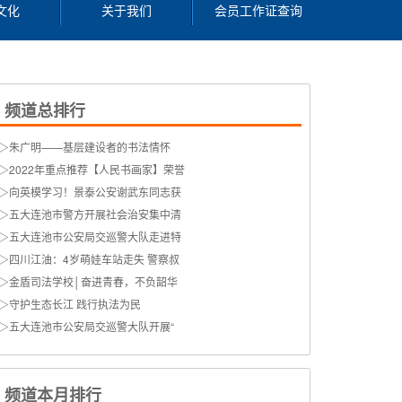
文化
关于我们
会员工作证查询
频道总排行
▷
朱广明——基层建设者的书法情怀
▷
2022年重点推荐【人民书画家】荣誉
▷
向英模学习！景泰公安谢武东同志获
▷
五大连池市警方开展社会治安集中清
▷
五大连池市公安局交巡警大队走进特
▷
四川江油：4岁萌娃车站走失 警察叔
▷
金盾司法学校│奋进青春，不负韶华
▷
守护生态长江 践行执法为民
▷
五大连池市公安局交巡警大队开展“
频道本月排行