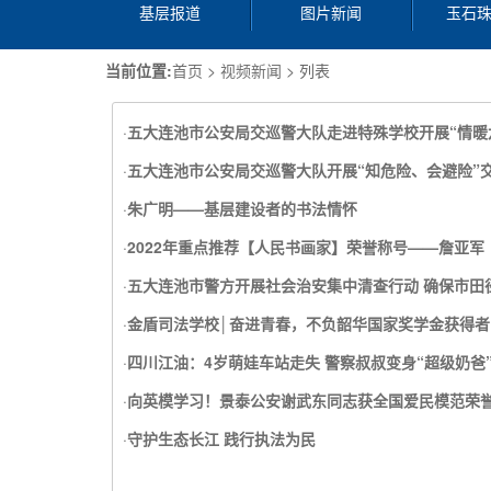
基层报道
图片新闻
玉石
当前位置:
首页
>
视频新闻
> 列表
·
五大连池市公安局交巡警大队走进特殊学校开展“情暖六
·
五大连池市公安局交巡警大队开展“知危险、会避险”
·
朱广明——基层建设者的书法情怀
·
2022年重点推荐【人民书画家】荣誉称号——詹亚军
·
五大连池市警方开展社会治安集中清查行动 确保市田
·
金盾司法学校│奋进青春，不负韶华国家奖学金获得者
·
四川江油：4岁萌娃车站走失 警察叔叔变身“超级奶爸
·
向英模学习！景泰公安谢武东同志获全国爱民模范荣
·
守护生态长江 践行执法为民