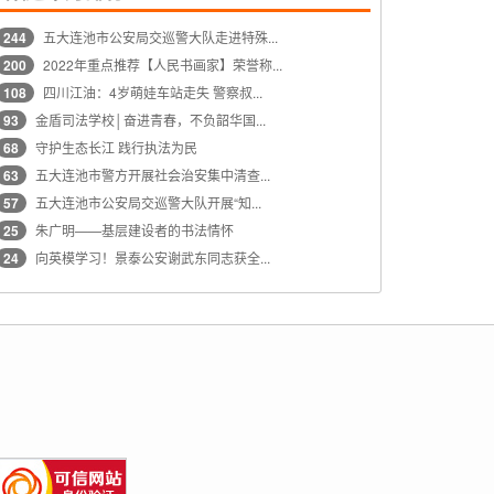
244
五大连池市公安局交巡警大队走进特殊...
200
2022年重点推荐【人民书画家】荣誉称...
108
四川江油：4岁萌娃车站走失 警察叔...
93
金盾司法学校│奋进青春，不负韶华国...
68
守护生态长江 践行执法为民
63
五大连池市警方开展社会治安集中清查...
57
五大连池市公安局交巡警大队开展“知...
25
朱广明——基层建设者的书法情怀
24
向英模学习！景泰公安谢武东同志获全...