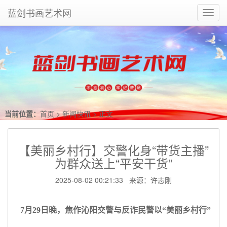
蓝剑书画艺术网
Toggl
navig
当前位置：
首页
>
新闻快讯
> 正文
【美丽乡村行】交警化身“带货主播”
为群众送上“平安干货”
2025-08-02 00:21:33 来源：许志刚
7月29日晚，焦作沁阳交警与反诈民警以“美丽乡村行”