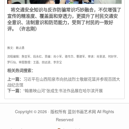
将交通安全知识与反诈防骗常识巧妙融合，不仅增强了
宣传的
精准度、覆盖面和穿透力，更提升了村民交通安
全意识、法制意识和防范能力，受到了村民的一致好
评。（许志刚）
推文：赖占勇
流程编辑：詹亚军、段永红、责编：肖小军、骆韦华、曹建军、审读：肖景波、何好学、
罗行仙、审图整理：王磊、田远波、李京宝
相关热词搜索：
上一篇：
习近平在山西阳泉市向抗战烈士敬献花篮并参观百团大
战纪念馆
下一篇：
“翰墨映山河”张成生书法作品展在哈尔滨开展
Copyright © 2026 · 版权所有 蓝剑书画艺术网 All Rights
Reserved