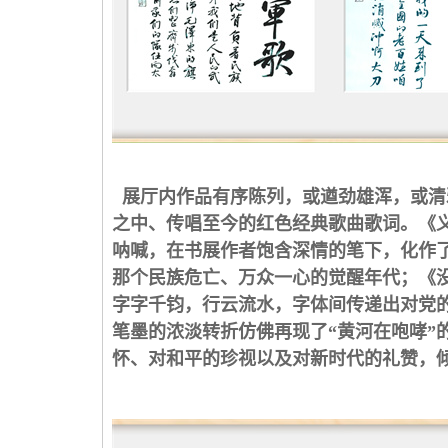
展厅内作品有序陈列，或遒劲雄浑，或清
之中、传唱至今的红色经典歌曲歌词。《义
呐喊，在书展作者饱含深情的笔下，化作
那个民族危亡、万众一心的觉醒年代；《
字字千钧，行云流水，字体间传递出对党
笔墨的浓淡转折仿佛再现了“黄河在咆哮”
怀、对和平的珍视以及对新时代的礼赞，