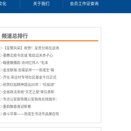
文化
关于我们
会员工作证查询
频道总排行
▷
【呈警风采】祝贺！呈贡分局在这场
▷
墨舞北极书忠诚 笔绘边关赤子心
▷
翰墨飘雅韵 诗词忆伟人 “毛泽
▷
金龙献瑞 龙福呈祥一一张成生“福
▷
齐化·宋庄村专项社区基金今日正式
▷
祝贺红船精神提出20年｜“红船颂”
▷
全省政法系统“文艺之星”单位表彰
▷
专访公安部铁路公安局局长徐国华：
▷
墨韵飘香喜迎新春
▷
奋斗华章——张成生书法作品展在哈