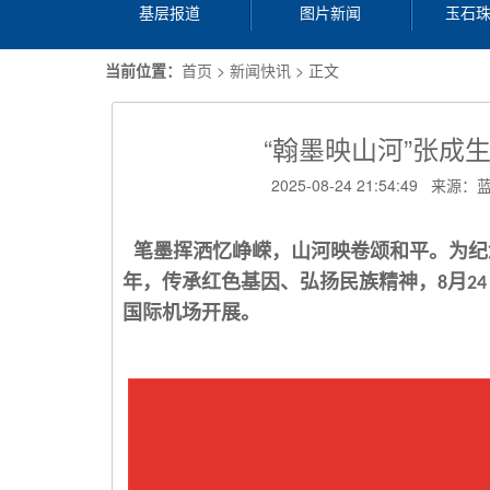
基层报道
图片新闻
玉石
当前位置：
首页
>
新闻快讯
> 正文
“翰墨映山河”张成
2025-08-24 21:54:4
笔墨挥洒忆峥嵘，山河映卷颂和平。为纪
年，传承红色基因、弘扬民族精神，
月
8
24
国际机场开展。