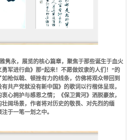
雅隽永，展览的核心篇章，聚焦于那些诞生于血火
勇军进行曲》那“起来！不愿做奴隶的人们！”的
了如枪似戟、顿挫有力的线条，仿佛将观众带回到
没有共产党就没有新中国》的歌词以行楷体呈现，
的衷心拥护与感恩之情；《保卫黄河》洒脱豪放，
的壮阔场景，作者将对历史的敬畏、对先烈的缅
倾注于一笔一划之中。