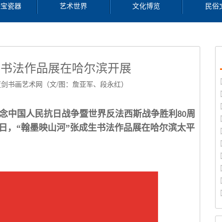
珠宝瓷器
艺术世界
文化博览
民俗
生书法作品展在哈尔滨开展
9 来源：蓝剑书画艺术网（文/图：詹亚军、段永红）
念中国人民抗日战争暨世界反法西斯战争胜利
周
80
日，“翰墨映山河”张成生书法作品展在哈尔滨太平