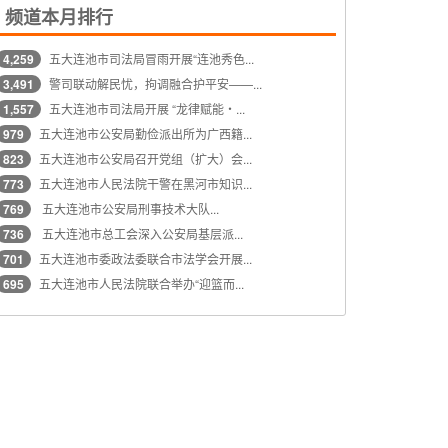
频道本月排行
4,259
五大连池市司法局冒雨开展“连池秀色...
3,491
警司联动解民忧，拘调融合护平安——...
1,557
五大连池市司法局开展 “龙律赋能・...
979
五大连池市公安局勤俭派出所为广西籍...
823
五大连池市公安局召开党组（扩大）会...
773
五大连池市人民法院干警在黑河市知识...
769
五大连池市公安局刑事技术大队...
736
五大连池市总工会深入公安局基层派...
701
五大连池市委政法委联合市法学会开展...
695
五大连池市人民法院联合举办“迎篮而...