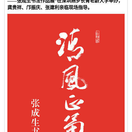
——张成生书法作品展”在深圳燕罗长青老龄大学举办，
龚贵祥、邝振庆、张建利亲临现场指导。