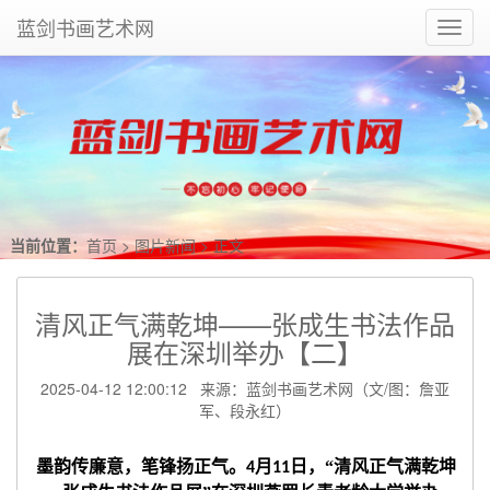
蓝剑书画艺术网
Toggl
navig
当前位置：
首页
>
图片新闻
> 正文
清风正气满乾坤——张成生书法作品
展在深圳举办【二】
2025-04-12 12:00:12 来源：蓝剑书画艺术网（文/图：詹亚
军、段永红）
墨韵传廉意，笔锋扬正气。
月
日，“清风正气满乾坤
4
11