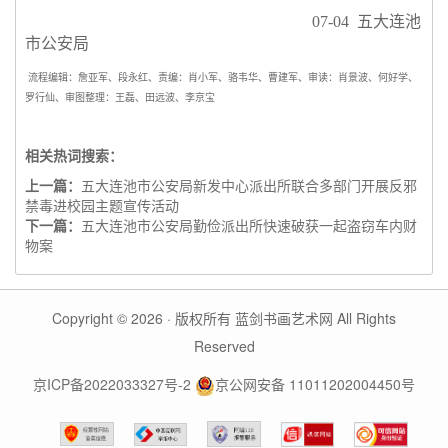
07-04 五大连池
市公安局
流程编辑：詹亚军、段永红、责编：肖小军、骆韦华、曹建军、审读：肖景波、何好学、
罗行仙、审图整理：王磊、田远波、李京宝
相关热词搜索：
上一篇：
五大连池市公安局新发中心派出所联合多部门开展反邪
禁毒进校园主题宣传活动
下一篇：
五大连池市公安局勤俭派出所快速破获一起盗窃车内财
物案
Copyright © 2026 · 版权所有 蓝剑书画艺术网 All Rights
Reserved
京ICP备2022033327号-2
京公网安备 11011202004450号