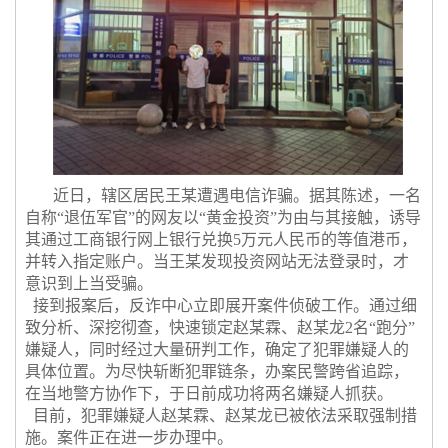
近日，辖区居民王某遭遇电信诈骗。据其陈述，一名
自称“退伍军官”的网友以“黄金投资”为由与其接触，诱导
其通过工商银行网上银行兑换5万元人民币的等值港币，
并转入指定账户。当王某发现投资网站无法登录时，才
意识到上当受骗。
接到报案后，反诈中心立即展开案件侦破工作。通过细
致分析、深挖彻查，快速锁定赵某霖、赵某龙2名“跑分”
嫌疑人，同时经过大量研判工作，确定了犯罪嫌疑人的
具体位置。为尽快斩断犯罪链条，办案民警跨省追踪，
在当地警方协作下，于日前成功将两名嫌疑人抓获。
目前，犯罪嫌疑人赵某霖、赵某龙已被依法采取强制措
施。案件正在进一步办理中。