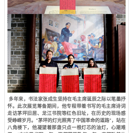
多年来，书法家张成生坚持在毛主席诞辰之际以笔墨抒
怀。此次展览筹备期间，他专程带着书写的毛主席诗词
走访茅坪旧居、龙江书院等红色旧址，在历史的现场感
受峥嵘岁月。
茅坪的灯光照亮了中国革命的道路
，站在
“
”
八角楼下，他凝望着那盏只点一根灯芯的油灯，心潮难