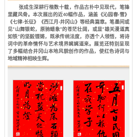
张成生深耕行楷数十载，作品古朴中见现代，笔锋
里藏风骨。本次展出的近
幅作品，涵盖《沁园春
雪》
40
·
《七律
长征》《西江月
井冈山》等经典篇章。笔墨间或
·
·
见
山舞银蛇，原驰蜡象
的苍茫壮阔，或显
雄关漫道真
“
”
“
如铁
的坚毅铿锵，既承传统法度，亦透个人领悟，将诗
”
词中的革命情怀与艺术境界娓娓道来。展览还特别呈现
了多幅结合井冈山本地风貌创作的作品，使红色诗词与
地域精神相映生辉。