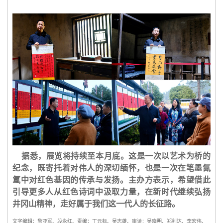
据悉，展览将持续至本月底。这是一次以艺术为桥的
纪念，既寄托着对伟人的深切缅怀，也是一次在笔墨氤
氲中对红色基因的传承与发扬。主办方表示，希望借此
引导更多人从红色诗词中汲取力量，在新时代继续弘扬
井冈山精神，走好属于我们这一代人的长征路。
文字编辑：詹亚军、段永红、责编：丁元标、吴志雄、审读：吴晓明、郑利达、李宏伟、