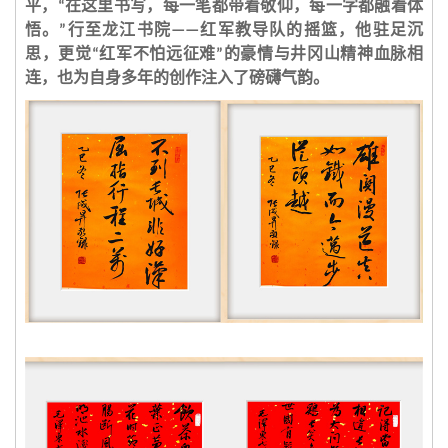
平，
在这里书写，每一笔都带着敬仰，每一字都融着体
“
悟。
行至龙江书院
红军教导队的摇篮，他驻足沉
”
——
思，更觉
红军不怕远征难
的豪情与井冈山精神血脉相
“
”
连，也为自身多年的创作注入了磅礴气韵。