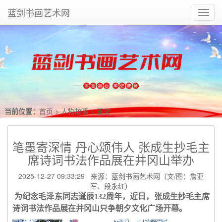
蓝剑书画艺术网
Toggl
navig
当前位置：
首页
>
人物故事
> 正文
笔墨寄深情 丹心颂伟人 张成生抄毛主
席诗词书法作品展在井冈山举办
2025-12-27 09:33:29 来源：蓝剑书画艺术网（文/图：詹亚
军、段永红）
为纪念毛泽东同志诞辰132周年，近日，张成生抄毛主席
诗词书法作品展在井冈山只争朝夕文化广场开幕。