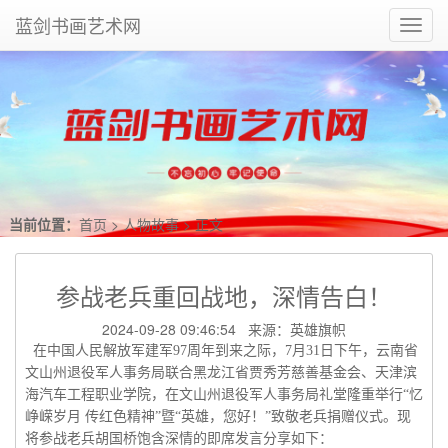
蓝剑书画艺术网
Toggl
navig
当前位置：
首页
>
人物故事
> 正文
参战老兵重回战地，深情告白！
2024-09-28 09:46:54 来源：英雄旗帜
在中国人民解放军建军97周年到来之际，7月31日下午，云南省
文山州退役军人事务局联合黑龙江省贾秀芳慈善基金会、天津滨
海汽车工程职业学院，在文山州退役军人事务局礼堂隆重举行“忆
峥嵘岁月 传红色精神”暨“英雄，您好！”致敬老兵捐赠仪式。现
将参战老兵胡国桥饱含深情的即席发言分享如下：