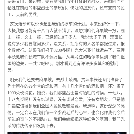
要来文山，来边境，要看望我们当年打仗的老战友，来慰问当年
牺牲在前线的那些烈士的亲属们、伤残的战友们，还有支前的民
工、支前的民兵。
这次活动可以说也超出我们的提前的计划。本来说统计一下，
大概我想可能有千八百人就不错了，没想到咱们麻栗坡一报，砚
山一报，文山一报，已经超过8千多人。我说太多了吧，理事长
说有多少我要慰问多少，没关系，把所有的人名单都报过来，报
个数就行。结果我们报了8200多啊！光大米我们就运来了，贾理
事长派我们长城车队不远万里，从黑龙江的哈尔滨运到了我们祖
国的边关，一共170多吨。刚才看到还有许许多多其它的慰问
品。
明天我们还要去麻栗坡，去烈士陵园。贾理事长还专门准备了
烈士所在的各个省的烟和酒，有十几个省份的酒和烟。还准备了
1000朵玫瑰花。她说，我们那些战士当时牺牲的时候，十七八，
十八九岁啊！没有结过婚，没有谈过恋爱，没有女朋友，但是他
们最应该得到我们全国人民致敬和爱戴。我想啊，这份深深的感
情，一定会印在我们每一个参战老兵的心里，也会化作我们今后
前进的奋斗的不竭动力。我们会继续把这种红色的基因，我们光
荣的传统传承和发扬下去。