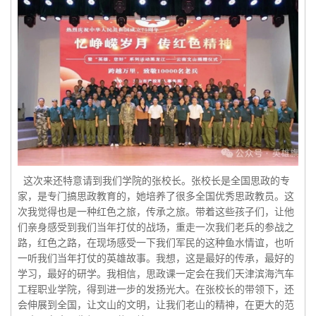
这次来还特意请到我们学院的张校长。张校长是全国思政的专
家，是专门搞思政教育的，她培养了很多全国优秀思政教员。这
次我觉得也是一种红色之旅，传承之旅。带着这些孩子们，让他
们亲身感受到我们当年打仗的战场，重走一次我们老兵的参战之
路，红色之路，在现场感受一下我们军民的这种鱼水情谊，也听
一听我们当年打仗的英雄故事。我想，这是最好的传承，最好的
学习，最好的研学。我相信，思政课一定会在我们天津滨海汽车
工程职业学院，得到进一步的发扬光大。在张校长的带领下，还
会伸展到全国，让文山的文明，让我们老山的精神，在更大的范