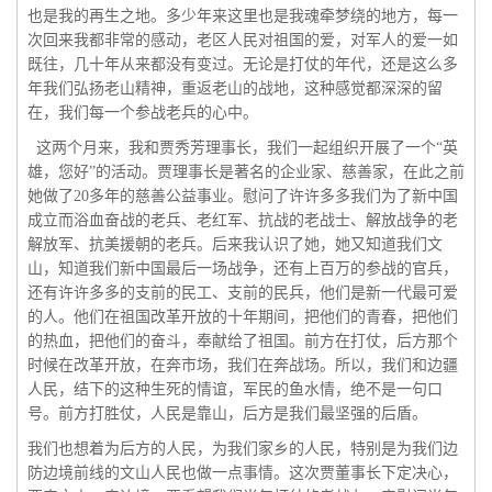
也是我的再生之地。多少年来这里也是我魂牵梦绕的地方，每一
次回来我都非常的感动，老区人民对祖国的爱，对军人的爱一如
既往，几十年从来都没有变过。无论是打仗的年代，还是这么多
年我们弘扬老山精神，重返老山的战地，这种感觉都深深的留
在，我们每一个参战老兵的心中。
这两个月来，我和贾秀芳理事长，我们一起组织开展了一个“英
雄，您好”的活动。贾理事长是著名的企业家、慈善家，在此之前
她做了20多年的慈善公益事业。慰问了许许多多我们为了新中国
成立而浴血奋战的老兵、老红军、抗战的老战士、解放战争的老
解放军、抗美援朝的老兵。后来我认识了她，她又知道我们文
山，知道我们新中国最后一场战争，还有上百万的参战的官兵，
还有许许多多的支前的民工、支前的民兵，他们是新一代最可爱
的人。他们在祖国改革开放的十年期间，把他们的青春，把他们
的热血，把他们的奋斗，奉献给了祖国。前方在打仗，后方那个
时候在改革开放，在奔市场，我们在奔战场。所以，我们和边疆
人民，结下的这种生死的情谊，军民的鱼水情，绝不是一句口
号。前方打胜仗，人民是靠山，后方是我们最坚强的后盾。
我们也想着为后方的人民，为我们家乡的人民，特别是为我们边
防边境前线的文山人民也做一点事情。这次贾董事长下定决心，