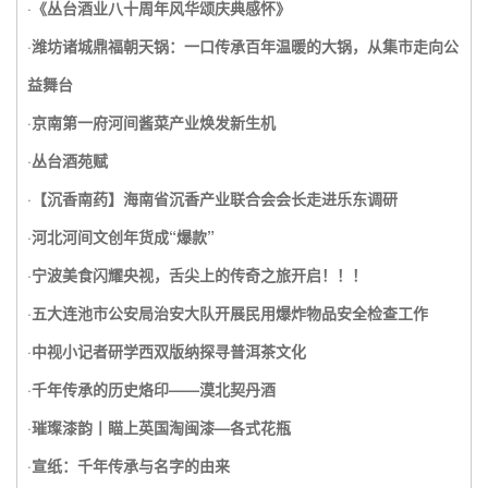
·
《丛台酒业八十周年风华颂庆典感怀》
·
潍坊诸城鼎福朝天锅：一口传承百年温暖的大锅，从集市走向公
益舞台
·
京南第一府河间酱菜产业焕发新生机
·
丛台酒苑赋
·
【沉香南药】海南省沉香产业联合会会长走进乐东调研
·
河北河间文创年货成“爆款”
·
宁波美食闪耀央视，舌尖上的传奇之旅开启！！！
·
五大连池市公安局治安大队开展民用爆炸物品安全检查工作
·
中视小记者研学西双版纳探寻普洱茶文化
·
千年传承的历史烙印——漠北契丹酒
·
璀璨漆韵丨瞄上英国淘闽漆—各式花瓶
·
宣纸：千年传承与名字的由来