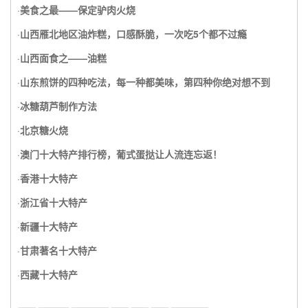
·
美食之最——保定驴肉火烧
·
山西雁北地区油炸糕，口感酥脆，一次吃5个都不过瘾
·
山西面食之——油糕
·
山东煎饼的四种吃法，每一种都美味，第四种你绝对想不到
·
冰糖葫芦制作方法
·
北京糖火烧
·
澳门十大特产排行榜，葡式蛋挞让人流连忘返！
·
香港十大特产
·
浙江省十大特产
·
新疆十大特产
·
甘肃著名十大特产
·
西藏十大特产