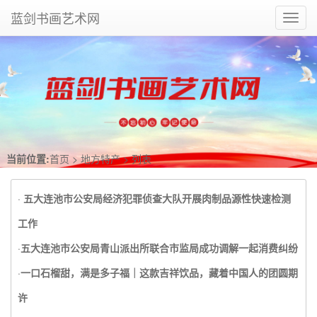
蓝剑书画艺术网
Toggl
navig
当前位置:
首页
>
地方特产
> 列表
·
五大连池市公安局经济犯罪侦查大队开展肉制品源性快速检测
工作
·
五大连池市公安局青山派出所联合市监局成功调解一起消费纠纷
·
一口石榴甜，满是多子福｜这款吉祥饮品，藏着中国人的团圆期
许