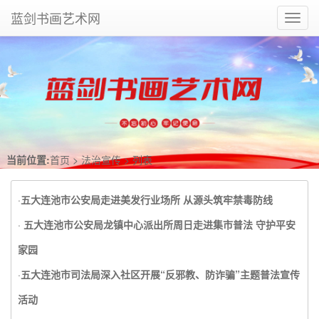
蓝剑书画艺术网
Toggl
navig
当前位置:
首页
>
法治宣传
> 列表
·
五大连池市公安局走进美发行业场所 从源头筑牢禁毒防线
·
五大连池市公安局龙镇中心派出所周日走进集市普法 守护平安
家园
·
五大连池市司法局深入社区开展“反邪教、防诈骗”主题普法宣传
活动