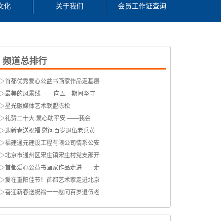
文化
关于我们
会员工作证查询
频道总排行
▷
首都优秀爱心公益书画家作品走基层
▷
最美的风景线 一一向五一期间坚守
▷
星光融媒体艺术联盟陈松
▷
礼赞二十大·爱心助平安 ——我会
▷
迎新春送祝福 慰问百岁退伍老兵黄
▷
福建通元建设工程有限公司情系公安
▷
北京市通州区宋庄镇宋庄村党支部开
▷
首都爱心公益书画家作品走进——走
▷
爱在重阳佳节！首都艺术家走进北京
▷
喜迎新春送祝福一一慰问百岁退伍老