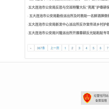
·
五大连池市公安局反恐与交巡特警大队“亮尾”护春耕
·
五大连池市公安局勤俭派出所及时救助一名醉酒摔倒
·
五大连池市公安局新发中心派出所反诈宣传进乡村护
·
五大连池市公安局兴隆派出所开展春耕反光贴粘贴专
«
367条
上一页
1
2
3
4
5
6
7