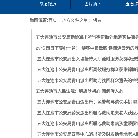
基层报道
图片新闻
玉石
当前位置:
首页
>
地方文明之星
> 列表
·
五大连池市公安局勤俭派出所当夜帮助外地游客快速
·
29℃烈日下暖心一背！ 游客中暑晕厥 读懂连云港的
·
五大连池市公安局出入境接待大厅延时服务获群众点
·
五大连池市公安局青山派出所高效服务群众获赠锦旗
·
五大连池市公安局青山派出所助力找回群众遗失的金
·
五大连池市人民法院：锦旗映初心 调解暖人心
·
五大连池市公安局青山派出所：民警帮寻遗失手机 群
·
五大连池市公安局药泉派出所暖心救助走失老人获家
·
五大连池市公安局青山派出所暖心救助患病孩童荣获
·
五大连池市公安局双泉中心派出所及时救助倒地老人