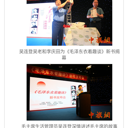
吴连登吴老和李庆田为《毛泽东衣着趣谈》新书揭
幕
毛主席生活管理员吴连登深情讲述毛主席的故事