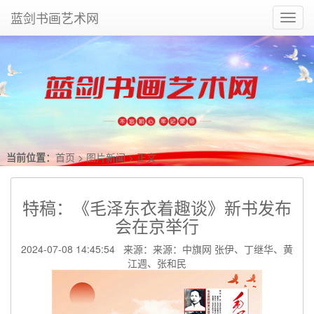
蓝剑书画艺术网
Toggl
navig
当前位置：
首页
>
图片新闻
> 正文
特稿：《毛泽东衣着趣谈》新书发布
会在京举行
2024-07-08 14:45:54 来源：来源：中旗网 张伊、丁继华、黄
江週、张和民