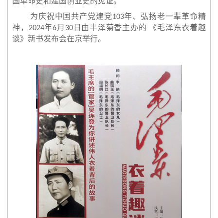
国革命史和建国创业史的见证。
为庆祝中国共产党建党
年、弘扬老一辈革命精
103
神，
年
月
日由丰泽菊香主办的 《毛泽东衣着趣
2024
6
30
谈》新书发布会在京举行。