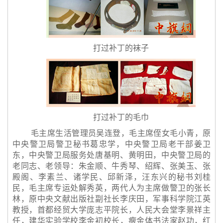
打过补丁的袜子
打过补丁的毛巾
毛主席生活管理员吴连登，毛主席侄女毛小青，原
中央警卫局警卫秘书葛忠学，中央警卫局老干部姜卫
东，中央警卫局服务处唐基明、黄明田，中央警卫局的
老同志、老领导：朱金顺、牛秀琴、绍辉、张美玉、张
殿阁、李素兰、诸学民、邱新泽，汪东兴的秘书刘桂
民，毛主席专运处解秀英，两代人为主席做警卫的张长
林，原中央文献出版社副社长李庆田，军事科学院江英
教授，首都经贸大学庞志平院长，人民大会堂李景祥主
任，建华实验学校李金初校长，瘦金体书法家赵功，红