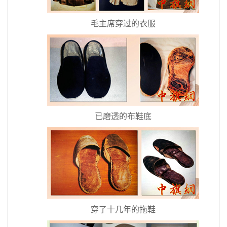
毛主席穿过的衣服
已磨透的布鞋底
穿了十几年的拖鞋