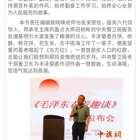
持艰苦朴素的作风，始终勤奋工作学习，始终全心全意
为人民服务的故事。
本书责任编辑颜晓晴老师也发来贺信，服务六代领
导人、师承毛主席的面点大师田树彬的中央警卫局服务
处唐基明为大家准备了精美的点心，丰泽菊香月饼、桃
酥、鲜花饼、花生米，在中南海工作了一辈子、德高望
重的葛老唱起了《东方红》，一首首脍炙人口的红歌，
总能让我们联想到那段激情燃烧的岁月。中央警卫局老
干部姜卫东为丰泽菊香作词作曲一首歌曲，生动演唱，
现场气氛达到高潮。