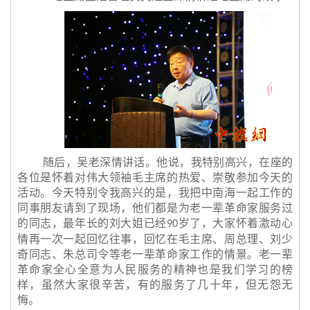
随后，吴老深情讲话。他说，我特别高兴，在座的
各位是怀着对伟大领袖毛主席的热爱、崇敬参加今天的
活动。今天特别令我高兴的是，我把中南海一起工作的
同事朋友请到了现场，他们都是为老一辈革命家服务过
的同志，最年长的刘大姐已经
岁了，大家怀着激动心
90
情再一次一起回忆往事，回忆在毛主席、周总理、刘少
奇同志、朱总司令等老一辈革命家工作的情景。老一辈
革命家全心全意为人民服务的精神也是我们学习的榜
样，虽然大家很辛苦，有的服务了几十年，但无怨无
悔。