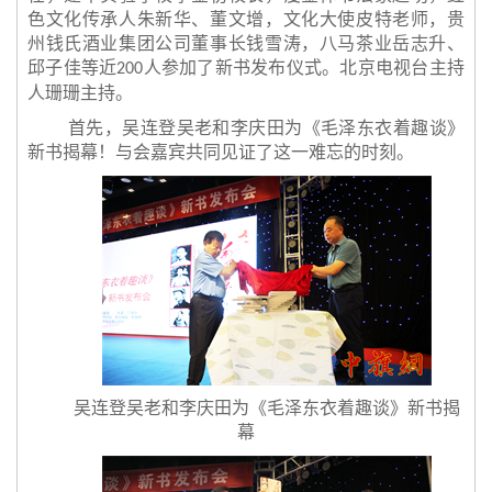
色文化传承人朱新华、董文增，文化大使皮特老师，贵
州钱氏酒业集团公司董事长钱雪涛，八马茶业岳志升、
邱子佳等近
人参加了新书发布仪式。北京电视台主持
200
人珊珊主持。
首先，吴连登吴老和李庆田为《毛泽东衣着趣谈》
新书揭幕！与会嘉宾共同见证了这一难忘的时刻。
吴连登吴老和李庆田为《毛泽东衣着趣谈》新书揭
幕