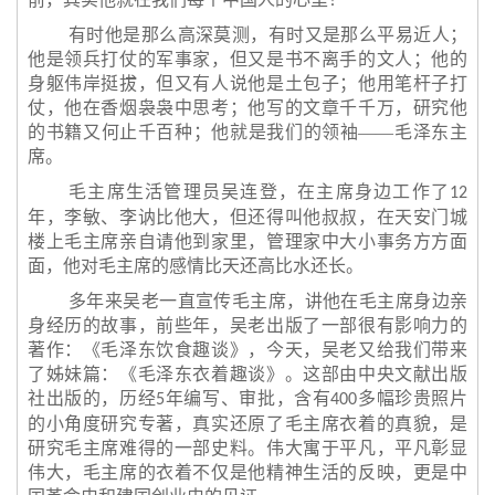
有时他是那么高深莫测，有时又是那么平易近人；
他是领兵打仗的军事家，但又是书不离手的文人；他的
身躯伟岸挺拔，但又有人说他是土包子；他用笔杆子打
仗，他在香烟袅袅中思考；他写的文章千千万，研究他
的书籍又何止千百种；他就是我们的领袖——毛泽东主
席。
毛主席生活管理员吴连登，在主席身边工作了
12
年，李敏、李讷比他大，但还得叫他叔叔，在天安门城
楼上毛主席亲自请他到家里，管理家中大小事务方方面
面，他对毛主席的感情比天还高比水还长。
多年来吴老一直宣传毛主席，讲他在毛主席身边亲
身经历的故事，前些年，吴老出版了一部很有影响力的
著作：《毛泽东饮食趣谈》，今天，吴老又给我们带来
了姊妹篇：《毛泽东衣着趣谈》。这部由中央文献出版
社出版的，历经
年编写、审批，含有
多幅珍贵照片
5
400
的小角度研究专著，真实还原了毛主席衣着的真貌，是
研究毛主席难得的一部史料。伟大寓于平凡，平凡彰显
伟大，毛主席的衣着不仅是他精神生活的反映，更是中