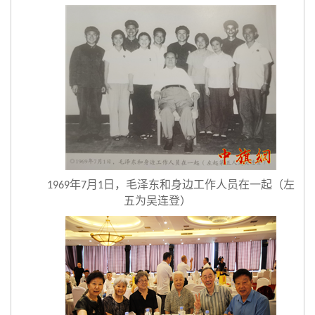
年
月
日，毛泽东和身边工作人员在一起（左
1969
7
1
五为吴连登）