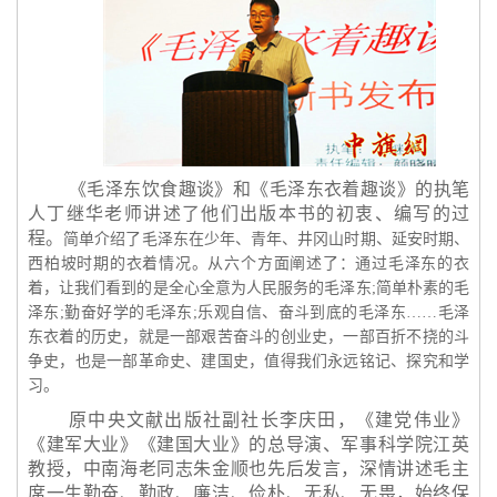
《毛泽东饮食趣谈》和《毛泽东衣着趣谈》的执笔
人丁继华老师讲述了他们出版本书的初衷、编写的过
程。
简单介绍了毛泽东在少年、青年、井冈山时期、延安时期、
西柏坡时期的衣着情况。从六个方面阐述了：通过毛泽东的衣
着，让我们看到的是全心全意为人民服务的毛泽东;简单朴素的毛
泽东;勤奋好学的毛泽东;乐观自信、奋斗到底的毛泽东……毛泽
东衣着的历史，就是一部艰苦奋斗的创业史，一部百折不挠的斗
争史，也是一部革命史、建国史，值得我们永远铭记、探究和学
习。
原中央文献出版社副社长李庆田，《建党伟业》
《建军大业》《建国大业》的总导演、军事科学院江英
教授，中南海老同志朱金顺也先后发言，深情讲述毛主
席一生勤奋、勤政、廉洁、俭朴、无私、无畏，始终保